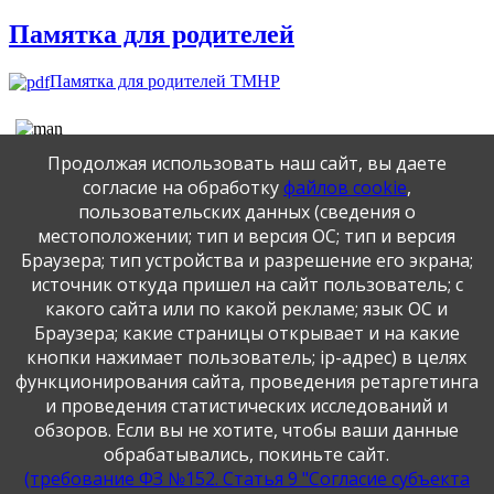
Памятка для родителей
Памятка для родителей ТМНР
Публикация персональных данных, в том числе
Продолжая использовать наш сайт, вы даете
фотографий, производится в соответствии с
Федеральным законом от 27.07.2006 г. № 152-ФЗ " О
согласие на обработку
файлов cookie
,
персональных данных", с согласия субъекта персональных
пользовательских данных (сведения о
данных".
местоположении; тип и версия ОС; тип и версия
Браузера; тип устройства и разрешение его экрана;
источник откуда пришел на сайт пользователь; с
какого сайта или по какой рекламе; язык ОС и
Браузера; какие страницы открывает и на какие
кнопки нажимает пользователь; ip-адрес) в целях
функционирования сайта, проведения ретаргетинга
и проведения статистических исследований и
обзоров. Если вы не хотите, чтобы ваши данные
обрабатывались, покиньте сайт.
(требование ФЗ №152. Статья 9 "Согласие субъекта