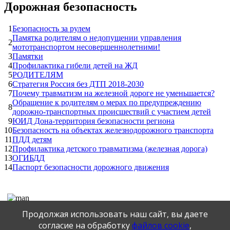
Дорожная безопасность
1
Безопасность за рулем
Памятка родителям о недопущении управления
2
мототранспортом несовершеннолетними!
3
Памятки
4
Профилактика гибели детей на ЖД
5
РОДИТЕЛЯМ
6
Стратегия Россия без ДТП 2018-2030
7
Почему травматизм на железной дороге не уменьшается?
Обращение к родителям о мерах по предупреждению
8
дорожно-транспортных происшествий с участием детей
9
ЮИД Дона-территория безопасности региона
10
Безопасность на объектах железнодорожного транспорта
11
ПДД детям
12
Профилактика детского травматизма (железная дорога)
13
ОГИБДД
14
Паспорт безопасности дорожного движения
Публикация персональных данных, в том числе
Продолжая использовать наш сайт, вы даете
фотографий, производится в соответствии с
Федеральным законом от 27.07.2006 г. № 152-ФЗ " О
согласие на обработку
файлов cookie
,